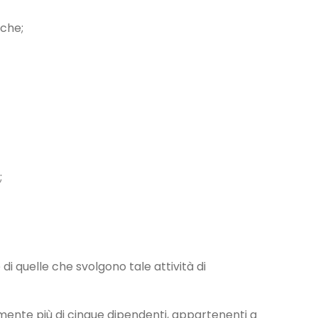
iche;
;
di quelle che svolgono tale attività di
amente più di cinque dipendenti, appartenenti a