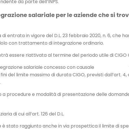
pendente da parte dell’INPS.
grazione salariale per le aziende che si tro
di entrata in vigore del D.L. 23 febbraio 2020, n. 6, che 
dolo con trattamento di integrazione ordinario.
otrà essere riattivata al termine del periodo utile di CIGO
 di integrazione salariale concesso con causale “COVI
i del limite massimo di durata CIGO, previsti dall’art. 4, co
.
to a procedure e modalità di presentazione delle domande ri
a di cui all’art. 126 del D.L.
stato raggiunto anche in via prospettica il limite di spe