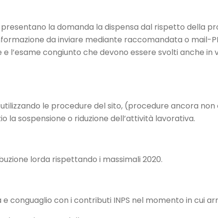
e presentano la domanda la dispensa dal rispetto della pro
nformazione da inviare mediante raccomandata o mail-PEC o 
 e l’esame congiunto che devono essere svolti anche in vi
ilizzando le procedure del sito, (procedure ancora non at
io la sospensione o riduzione dell’attività lavorativa.
ribuzione lorda rispettando i massimali 2020.
e conguaglio con i contributi INPS nel momento in cui arri