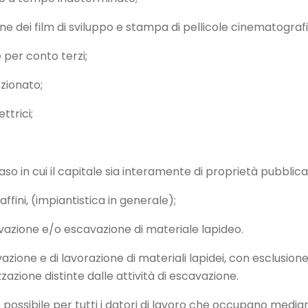
one dei film di sviluppo e stampa di pellicole cinematograf
e per conto terzi;
zionato;
ttrici;
 caso in cui il capitale sia interamente di proprietà pubblica
affini, (impiantistica in generale);
cavazione e/o escavazione di materiale lapideo.
zione e di lavorazione di materiali lapidei, con esclusione 
zazione distinte dalle attività di escavazione.
è possibile per tutti i datori di lavoro che occupano medi