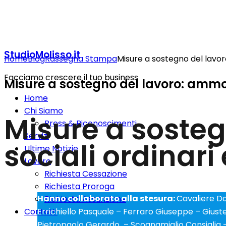
StudioMolisso.it
Home
Blog
Rassegna Stampa
Misure a sostegno del lavoro:
Facciamo crescere il tuo business
Misure a sostegno del lavoro: ammort
Home
Chi Siamo
Misure a sosteg
Press & Riconoscimenti
Servizi
sociali ordinari
Ultime Notizie
Lavoro
Richiesta Cessazione
Richiesta Proroga
Hanno collaborato alla stesura:
Cavaliere Do
Richiesta Assunzione
Errichiello Pasquale – Ferraro Giuseppe – Gius
Contatti
Pietropaolo Gerardo – Scognamiglio Consiglia 