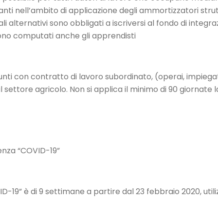
tranti nell’ambito di applicazione degli ammortizzatori stru
ali alternativi sono obbligati a iscriversi al fondo di integraz
ono computati anche gli apprendisti
sunti con contratto di lavoro subordinato, (operai, impiegati
settore agricolo. Non si applica il minimo di 90 giornate 
genza “COVID-19”
19” è di 9 settimane a partire dal 23 febbraio 2020, util