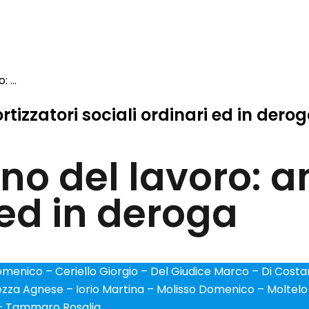
 ...
izzatori sociali ordinari ed in dero
no del lavoro: 
 ed in deroga
menico – Ceriello Giorgio – Del Giudice Marco – Di Costanz
tezza Agnese – Iorio Martina – Molisso Domenico – Molte
– Tammaro Rosalia.