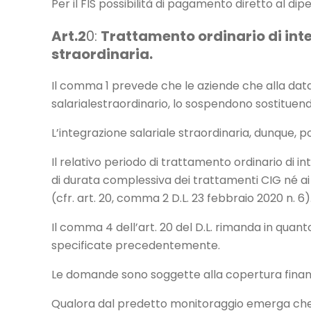
Per il FIS possibilità di pagamento diretto al di
Art.2
0:
Trattamento ordinario di inte
straordinaria.
Il comma 1 prevede che le aziende che alla data 
salarialestraordinario, lo sospendono sostituen
L’integrazione salariale straordinaria, dunque, p
Il relativo periodo di trattamento ordinario
di durata complessiva dei trattamenti CIG né ai fin
(cfr. art. 20, comma 2 D.L. 23 febbraio 2020 n. 6)
Il comma 4 dell’art. 20 del D.L. rimanda in quan
specificate precedentemente.
Le domande sono soggette alla copertura finanziari
Qualora dal predetto monitoraggio emerga che è 