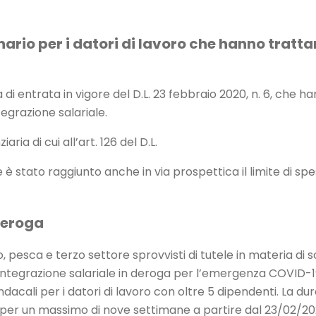
rio per i datori di lavoro che hanno trattam
i entrata in vigore del D.L. 23 febbraio 2020, n. 6, che ha
egrazione salariale.
a di cui all’art. 126 del D.L.
stato raggiunto anche in via prospettica il limite di spe
deroga
lo, pesca e terzo settore sprovvisti di tutele in materia di
integrazione salariale in deroga per l’emergenza COVID-19
cali per i datori di lavoro con oltre 5 dipendenti. La dur
r un massimo di nove settimane a partire dal 23/02/2020 