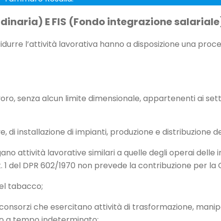
inaria) E FIS (Fondo integrazione salariale
o ridurre l’attività lavorativa hanno a disposizione una p
oro, senza alcun limite dimensionale, appartenenti ai settori
e, di installazione di impianti, produzione e distribuzione d
o attività lavorative similari a quelle degli operai delle 
rt. 1 del DPR 602/1970 non prevede la contribuzione per la 
del tabacco;
 consorzi che esercitano attività di trasformazione, mani
tto a tempo indeterminato;