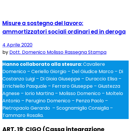
Misure a sostegno del lavoro:
ammortizzatori sociali ordinari ed in deroga
4 Aprile 2020
by
Dott. Domenico Molisso
Rassegna Stampa
Hanno collaborato alla stesura:
Cavaliere
Domenico – Ceriello Giorgio – Del Giudice Marco – Di
Costanzo Luigi – Di Gioia Giuseppe – Duraccio Elisa –
Errichiello Pasquale – Ferraro Giuseppe – Giustezza
Agnese – Iorio Martina – Molisso Domenico – Moltelo
Antonio – Perugino Domenico – Penza Paolo –
Pietropaolo Gerardo – Scognamiglio Consiglia –
Tammaro Rosalia.
ART. 19
:
CIGO (Cassa integrazione