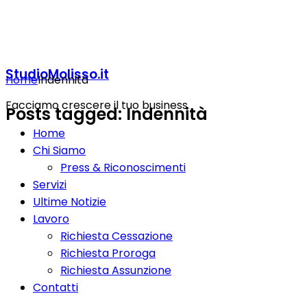
StudioMolisso.it
Home
Indennità
Facciamo crescere il tuo business
Posts tagged: Indennità
Home
Chi Siamo
Press & Riconoscimenti
Servizi
Ultime Notizie
Lavoro
Richiesta Cessazione
Richiesta Proroga
Richiesta Assunzione
Contatti